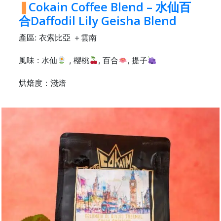
Cokain Coffee Blend – 水仙百
樓
(
合Daffodil Lily Geisha Blend
鑽
產區: 衣索比亞 ＋雲南
石
山
風味 : 水仙
, 櫻桃
, 百合
, 提子
站
A
烘焙度：淺焙
2
出
口
5
分
鐘
到
)
營
業