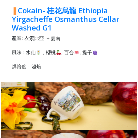
絡
Cokain- 桂花烏龍 Ethiopia
電
Yirgacheffe Osmanthus Cellar
話
Washed G1
：
5
產區: 衣索比亞 ＋雲南
4
風味 : 水仙
, 櫻桃
, 百合
, 提子
8
2
烘焙度：淺焙
9
2
3
7