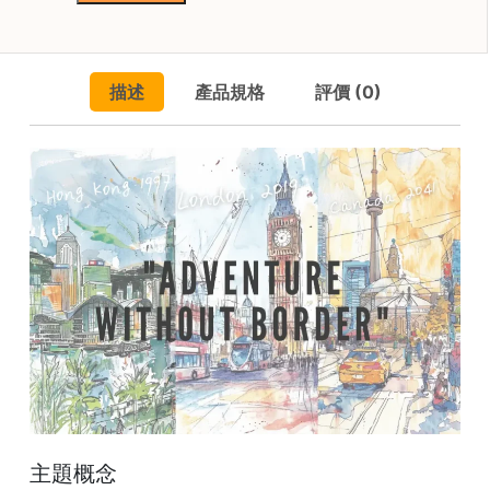
焙
（5
週
其
他
年
咖
描述
產品規格
評價 (0)
限
啡
量
用
Boxset）
品
數
量
所
有
產
品
興
趣
社
群
課
主題概念
程