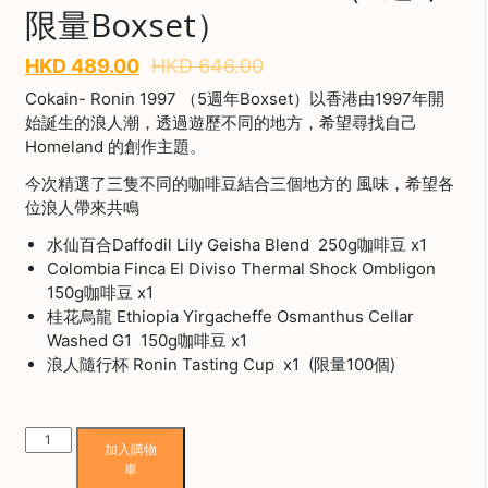
限量Boxset）
啡
Save $
HKD
489.00
HKD
646.00
冷
萃
Cokain- Ronin 1997 （5週年Boxset）以香港由1997年開
工
始誕生的浪人潮，透過遊歷不同的地方，希望尋找自己
具
Homeland 的創作主題。
虹
今次精選了三隻不同的咖啡豆結合三個地方的 風味，希望各
吸
位浪人帶來共鳴
工
水仙百合Daffodil Lily Geisha Blend 250g咖啡豆 x1
具
Colombia Finca El Diviso Thermal Shock Ombligon
土
150g咖啡豆 x1
耳
桂花烏龍 Ethiopia Yirgacheffe Osmanthus Cellar
其
Washed G1 150g咖啡豆 x1
咖
浪人隨行杯 Ronin Tasting Cup x1 (限量100個)
啡
咖
Cokain-
啡
加入購物
Ronin
烘
車
1997