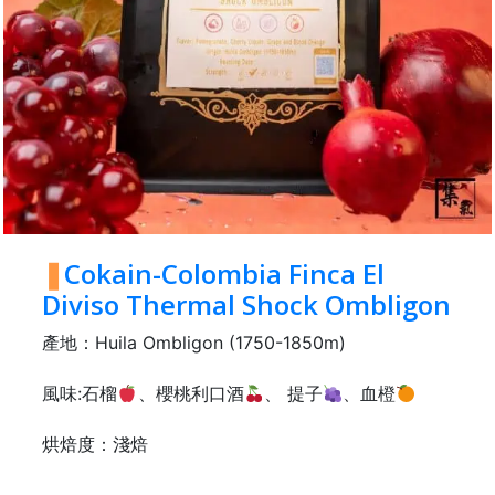
時
間
：
星
期
一
至
星
期
Cokain-Colombia Finca El
日
Diviso Thermal Shock Ombligon
(
產地：Huila Ombligon (1750-1850m)
包
括
風味:石榴
、櫻桃利口酒
、 提子
、血橙
公
眾
烘焙度：淺焙
假
期