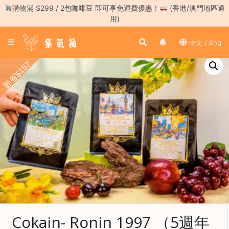
Skip
購物滿 $299 / 2包咖啡豆 即可享免運費優惠！
(香港/澳門地區適
to
用)
content
登
中文 / Eng
入
／
節省$157
註
冊
咖
啡
豆
手
沖
工
具
濃
Cokain- Ronin 1997 （5週年
縮
咖