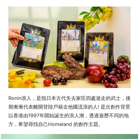
常
見
問
題
聯
絡
我
們
門
市
地
Ronin浪人，是指日本古代失去家臣四處遊走的武士，後
址
期漸漸代表離開登陸戶籍去他國流浪的人! 是次創作背景
：
以香港由1997年開始誕生的浪人潮，透過遊歷不同的地
香
方，希望尋找自己Homeland 的創作主題。
港
鑽