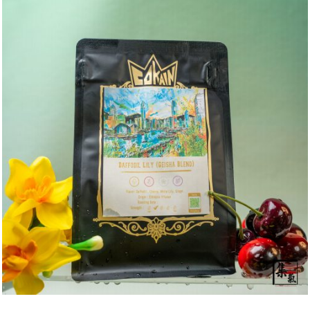
石
山
五
芳
街
2
8
號
利
森
工
業
大
廈
4
座
1