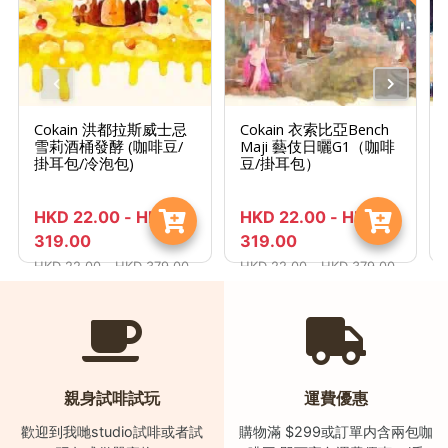
Cokain 洪都拉斯威士忌
Cokain 衣索比亞Bench
雪莉酒桶發酵 (咖啡豆/
Maji 藝伎日曬G1（咖啡
掛耳包/冷泡包)
豆/掛耳包）
HKD
22.00
-
HKD
HKD
22.00
-
HKD
319.00
319.00
HKD
22.00
-
HKD
379.00
HKD
22.00
-
HKD
379.00
親身試啡試玩
運費優惠
歡迎到我哋studio試啡或者試
購物滿 $299或訂單内含兩包咖