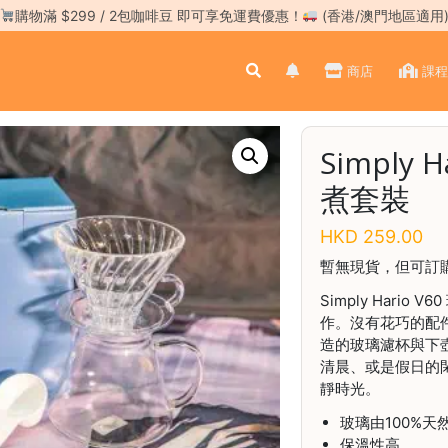
購物滿 $299 / 2包咖啡豆 即可享免運費優惠！
(香港/澳門地區適用
商店
課程
Simply 
煮套裝
HKD
259.00
暫無現貨，但可訂
Simply Hario
作。沒有花巧的配
造的玻璃濾杯與下
清晨、或是假日的
靜時光。
玻璃由100%天
保溫性高