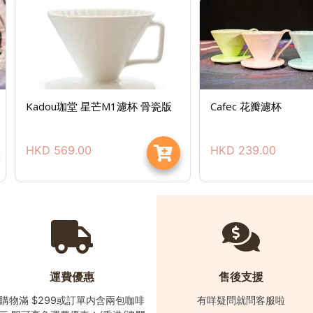
Kadou珈堂 星芒M1濾杯 骨瓷版
Cafec 花瓣濾杯
HKD
569.00
HKD
239.00
運費優惠
售後支援
購物滿 $299或訂單内含兩包咖啡
有咩疑問就問客服啦