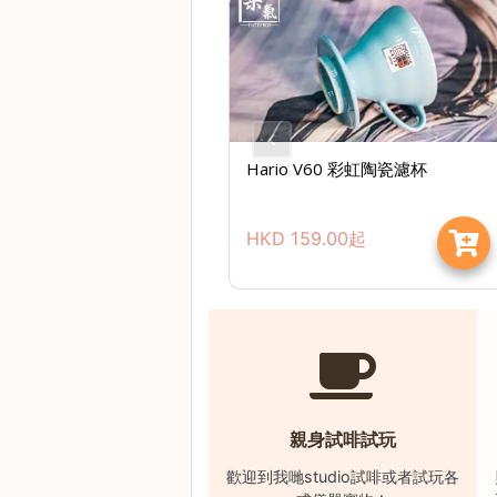
樓
(
鑽
石
山
站
Hario V60 彩虹陶瓷濾杯
A
2
HKD
159.00
起
出
口
5
分
鐘
到
)
親身試啡試玩
營
歡迎到我哋studio試啡或者試玩各
業