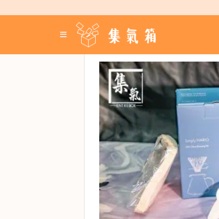
Skip
to
content
登
入
／
註
冊
咖
啡
豆
手
沖
工
具
濃
縮
咖