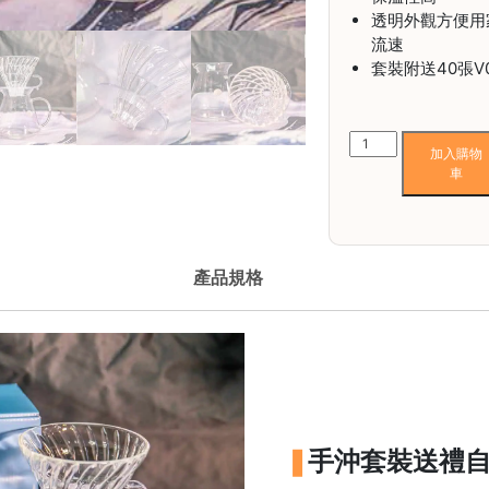
透明外觀方便用
流速
套裝附送40張V
Simply
加入購物
Hario
車
V60
玻
璃
沖
產品規格
煮
套
裝
數
量
手沖套裝送禮