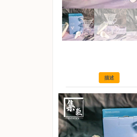
啡
冷
萃
工
具
虹
吸
工
具
描述
土
耳
其
咖
啡
咖
啡
烘