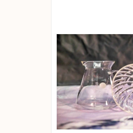
常
見
問
題
聯
絡
我
們
門
市
地
址
：
香
港
鑽