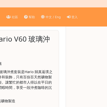
)
社區
幫助
中文 / Eng
登入
Hario V60 玻璃沖
購
 V60 玻璃沖煮套裝是Hario 歸真返璞之
件和裝飾，只有百份百天然礦物製
壺。讓繁忙的都市人得以在平日的
閑暇時間，享受一段沖煮咖啡的沉
然礦物製造