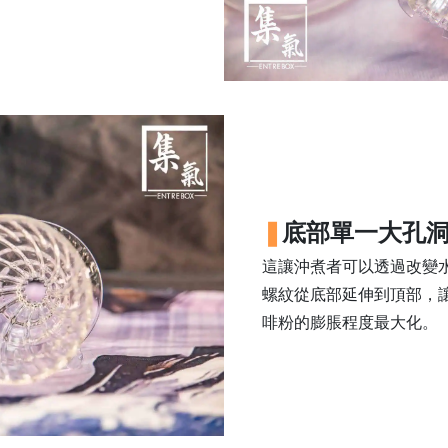
底部單一大孔
這讓沖煮者可以透過改變
螺紋從底部延伸到頂部，
啡粉的膨脹程度最大化。