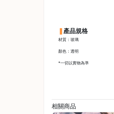
石
山
五
芳
產品規格
街
2
材質：玻璃
8
號
顏色：透明
利
*一切以實物為準
森
工
業
大
廈
4
座
相關商品
1