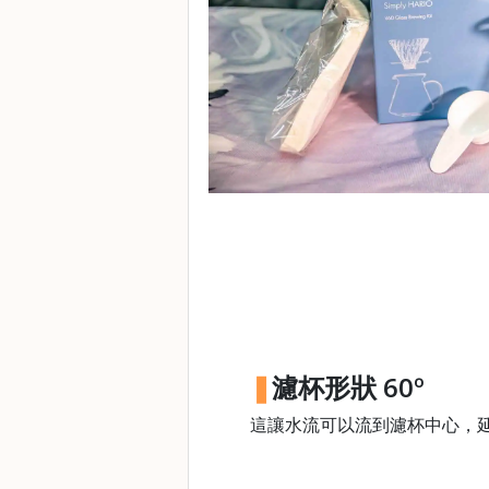
焙
其
他
咖
啡
用
品
所
有
產
品
興
趣
濾杯形狀 60º
社
群
這讓水流可以流到濾杯中心，
課
程