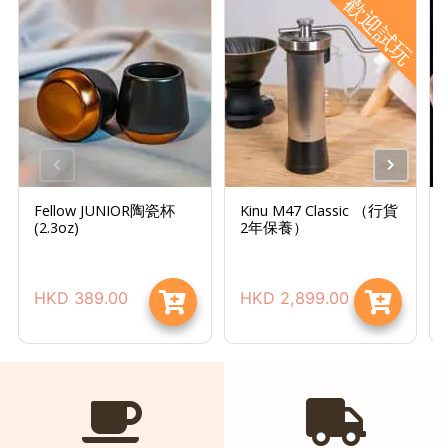
歡迎試玩
時
間
：
星
期
一
至
星
Fellow JUNIOR陶瓷杯
Kinu M47 Classic （行貨
(2.3oz)
2年保養）
期
日
(
HKD
389.00
HKD
2,899.00
包
括
公
眾
假
期