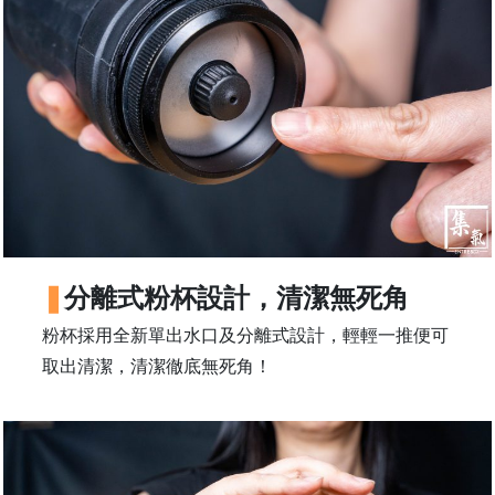
年
常
保
見
養)
問
數
題
量
聯
絡
我
們
門
分離式粉杯設計，清潔無死角
市
粉杯採用全新單出水口及分離式設計，輕輕一推便可
地
取出清潔，清潔徹底無死角！
址
：
香
港
鑽