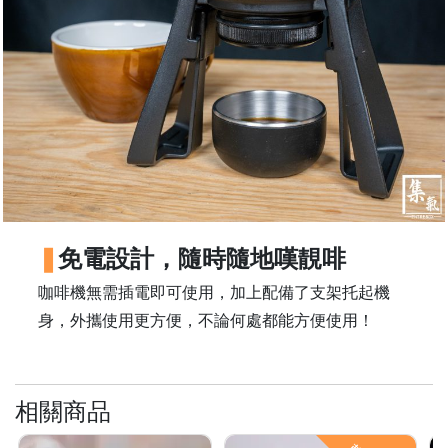
樓
(
鑽
石
山
站
A
2
出
口
免電設計，隨時隨地嘆靚啡
5
咖啡機無需插電即可使用，加上配備了支架托起機
分
身，外攜使用更方便，不論何處都能方便使用！
鐘
到
)
相關商品
營
業