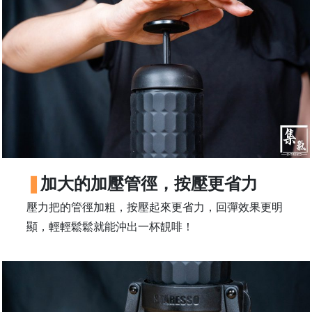
石
山
五
芳
街
2
8
號
利
森
加大的加壓管徑，按壓更省力
工
壓力把的管徑加粗，按壓起來更省力，回彈效果更明
業
顯，輕輕鬆鬆就能沖出一杯靚啡！
大
廈
4
座
1