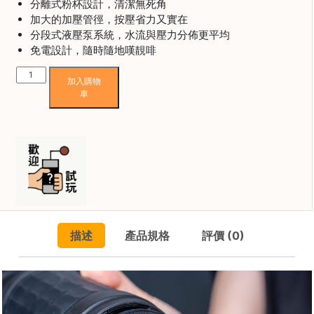
焙
分離式粉杯設計，清潔無死角
加大的加壓管徑，按壓省力又實在
其
分段式液壓泵系統，水流與壓力分佈更平均
他
免電設計，隨時隨地嘆靚啡
咖
啡
Staresso
加入購物
用
SP300
車
品
Mirage
PLUS
便
所
攜
有
義
產
式
品
濃
縮
興
咖
趣
描述
產品規格
評價 (0)
啡
社
機
群
(行
貨
課
一
程