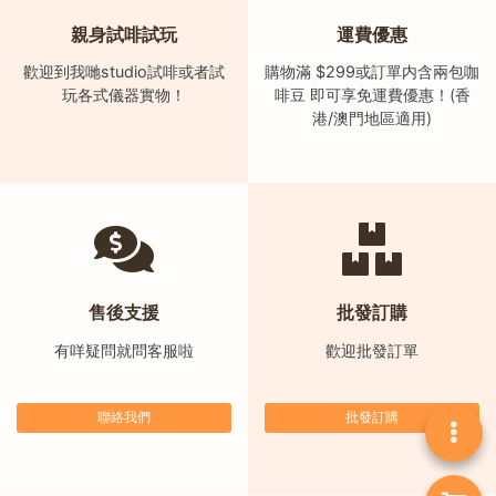
)
親身試啡試玩
運費優惠
1
歡迎到我哋studio試啡或者試
購物滿 $299或訂單内含兩包咖
2
玩各式儀器實物！
啡豆 即可享免運費優惠！(香
:
港/澳門地區適用)
0
0
p
m
-
9
:
售後支援
批發訂購
0
有咩疑問就問客服啦
歡迎批發訂單
0
p
聯絡我們
批發訂購
m
聯