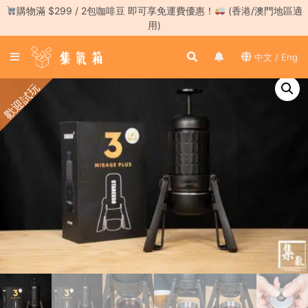
Skip
購物滿 $299 / 2包咖啡豆 即可享免運費優惠！
(香港/澳門地區適
to
用)
content
登
中文 / Eng
入
／
歡迎試玩
註
冊
咖
啡
豆
手
沖
工
具
濃
縮
咖