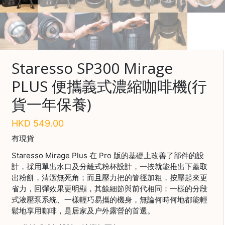
啡
冷
萃
工
具
Staresso SP300 Mirage
PLUS 便攜義式濃縮咖啡機(行
虹
吸
貨一年保養)
工
具
HKD
549.00
土
有現貨
耳
其
Staresso Mirage Plus 在 Pro 版的基礎上改善了部件的設
咖
計，採用單出水口及分離式粉杯設計，一按就能推出下蓋取
節省$
啡
出粉餅，清潔無死角；而且壓力把的管徑加粗，按壓起來更
省力，回彈效果更明顯，其餘細節與前代相同：一樣的分段
咖
式液壓泵系統、一樣輕巧易攜的機身，無論何時何地都能輕
啡
鬆地享用咖啡，是居家及户外露營的首選。
烘