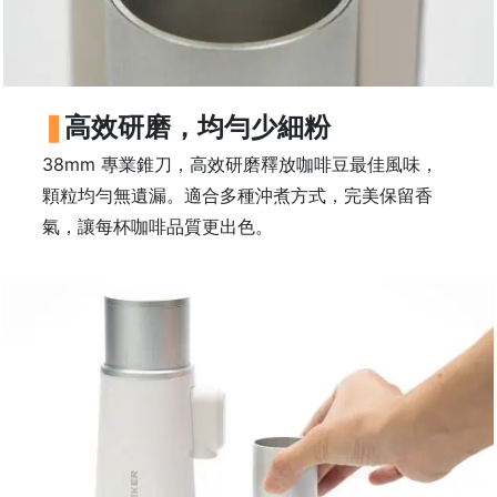
石
山
五
芳
高效研磨，均勻少細粉
街
2
38mm 專業錐刀，高效研磨釋放咖啡豆最佳風味，
8
顆粒均勻無遺漏。適合多種沖煮方式，完美保留香
號
氣，讓每杯咖啡品質更出色。
利
森
工
業
大
廈
4
座
1