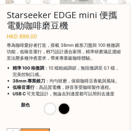
啡
Starseeker EDGE mini 便攜
冷
電動咖啡磨豆機
萃
工
HKD
899.00
具
專為咖啡愛好者打造，搭載 38mm 錐形刀盤與 100 格微調
虹
功能，低噪音運行，輕巧設計適合家用，精準研磨滿足濃縮
吸
至法壓多種沖煮需求，帶來專業級咖啡體驗。
工
具
精準 100 格微調
：10 檔粗細調節，無段微調至 0.1 檔，
完美控制口感。
土
38mm 專業錐刀
：均勻研磨，保留咖啡豆香氣與風味。
耳
低噪音運行
：高品質電機，靜音享受咖啡製作過程。
其
USB C
可充電設計，無論去到邊度都可以用到去邊度
咖
節省$
啡
顏色
咖
啡
烘