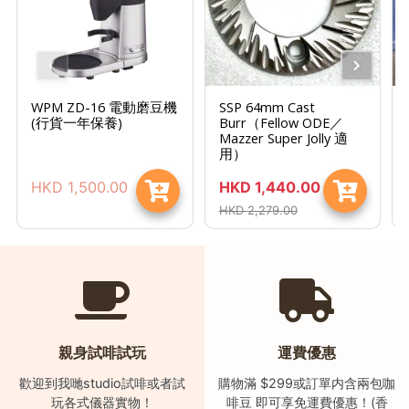
時
間
：
星
WPM ZD-16 電動磨豆機
SSP 64mm Cast
期
(行貨一年保養)
Burr（Fellow ODE／
Mazzer Super Jolly 適
一
用）
至
HKD
1,500.00
HKD
1,440.00
星
HKD
2,279.00
期
日
(
包
括
公
親身試啡試玩
運費優惠
眾
假
歡迎到我哋studio試啡或者試
購物滿 $299或訂單内含兩包咖
玩各式儀器實物！
啡豆 即可享免運費優惠！(香
期