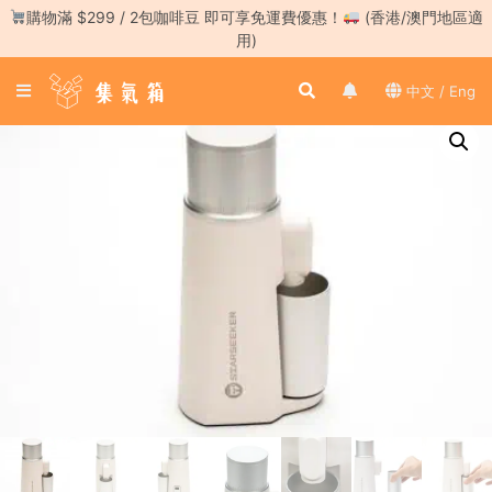
Skip
購物滿 $299 / 2包咖啡豆 即可享免運費優惠！
(香港/澳門地區適
to
用)
content
登
中文 / Eng
入
／
註
冊
咖
啡
豆
手
沖
工
具
濃
縮
咖