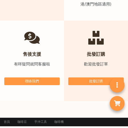
港/澳門地區適用)
)
1
2
:
0
0
p
售後支援
批發訂購
m
有咩疑問就問客服啦
歡迎批發訂單
-
9
:
聯絡我們
批發訂購
0
0
p
m
首頁
咖啡豆
手沖工具
咖啡機
聯