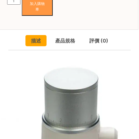
Starseeker
焙
加入購物
EDGE
車
其
mini
他
便
咖
攜
啡
電
用
描述
產品規格
評價 (0)
動
品
咖
啡
磨
所
豆
有
機
產
數
品
量
興
趣
社
群
課
程