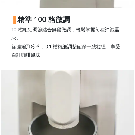
常
見
精準 100 格微調
問
題
10 檔粗細調節結合無段微調，輕鬆掌握每種沖泡需
求。
聯
絡
從濃縮到冷萃，0.1 檔精細調整確保一致粒徑，享受
我
自訂咖啡風味。
們
門
市
地
址
：
香
港
鑽