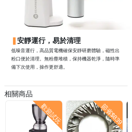
樓
(
鑽
石
山
安靜運行，易於清理
站
A
低噪音運行，高品質電機確保安靜研磨體驗，磁性出
2
粉口便於清理。無粉塵堆積，保持機器乾淨，隨時準
出
備下次使用，操作更舒適。
口
5
分
相關商品
鐘
到
歡迎試玩
節省$839
)
營
業