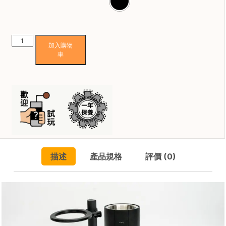
焙
其
他
Starseeker
咖
加入購物
Super58
啡
車
變
用
壓
品
式
濃
所
縮
有
咖
產
啡
品
機
(行
描述
產品規格
評價 (0)
興
貨
趣
一
社
年
群
保
養)
課
數
程