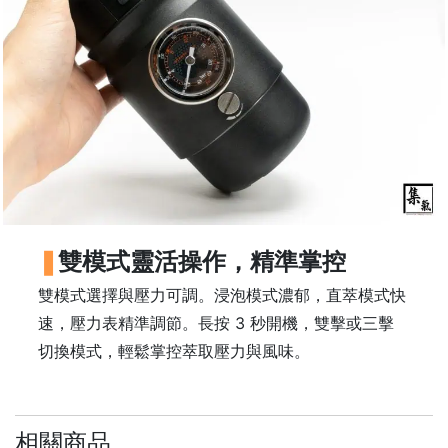
樓
(
鑽
石
山
站
A
2
出
口
雙模式靈活操作，精準掌控
5
雙模式選擇與壓力可調。浸泡模式濃郁，直萃模式快
分
鐘
速，壓力表精準調節。長按 3 秒開機，雙擊或三擊
到
切換模式，輕鬆掌控萃取壓力與風味。
)
營
相關商品
業