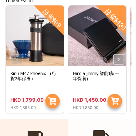
時
節省$99
節省$430
間
：
星
期
一
至
星
期
Kinu M47 Phoenix （行
Hiroia Jimmy 智能磅(一
貨2年保養）
年保養)
日
(
包
HKD
1,799.00
HKD
1,450.00
括
HKD
1,898.00
HKD
1,880.00
公
眾
假
期