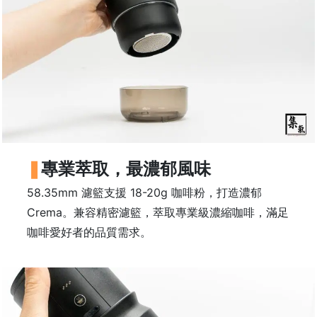
石
山
五
芳
街
2
8
號
利
專業萃取，最濃郁風味
森
58.35mm 濾籃支援 18-20g 咖啡粉，打造濃郁
工
Crema。兼容精密濾籃，萃取專業級濃縮咖啡，滿足
業
大
咖啡愛好者的品質需求。
廈
4
座
1