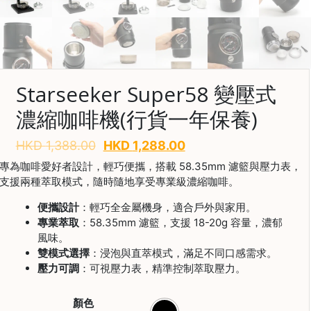
啡
冷
萃
工
具
Starseeker Super58 變壓式
濃縮咖啡機(行貨一年保養)
虹
吸
工
HKD
1,388.00
HKD
1,288.00
具
專為咖啡愛好者設計，輕巧便攜，搭載 58.35mm 濾籃與壓力表，
支援兩種萃取模式，隨時隨地享受專業級濃縮咖啡。
土
耳
便攜設計
：輕巧全金屬機身，適合戶外與家用。
其
專業萃取
：58.35mm 濾籃，支援 18-20g 容量，濃郁
咖
風味。
節省$
啡
雙模式選擇
：浸泡與直萃模式，滿足不同口感需求。
壓力可調
：可視壓力表，精準控制萃取壓力。
咖
啡
烘
顏色