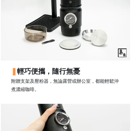
量
常
見
問
題
聯
絡
我
們
輕巧便攜，隨行無憂
門
附贈支架及壓粉器，無論露營或辦公室，都能輕鬆沖
市
煮濃縮咖啡。
地
址
：
香
港
鑽