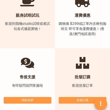
)
1
親身試啡試玩
運費優惠
2
歡迎到我哋studio試啡或者試
購物滿 $299或訂單内含兩包咖
:
玩各式儀器實物！
啡豆 即可享免運費優惠！(香
0
港/澳門地區適用)
0
p
m
-
9
:
0
售後支援
批發訂購
0
有咩疑問就問客服啦
歡迎批發訂單
p
m
聯絡我們
批發訂購
聯