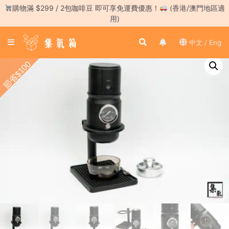
Skip
購物滿 $299 / 2包咖啡豆 即可享免運費優惠！
(香港/澳門地區適
to
用)
content
登
中文 / Eng
入
／
節省$100
註
冊
咖
啡
豆
手
沖
工
具
濃
縮
咖