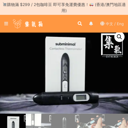
Skip
購物滿 $299 / 2包咖啡豆 即可享免運費優惠！
(香港/澳門地區適
to
用)
content
登
中文 / Eng
入
／
註
冊
咖
啡
豆
手
沖
工
具
濃
縮
咖