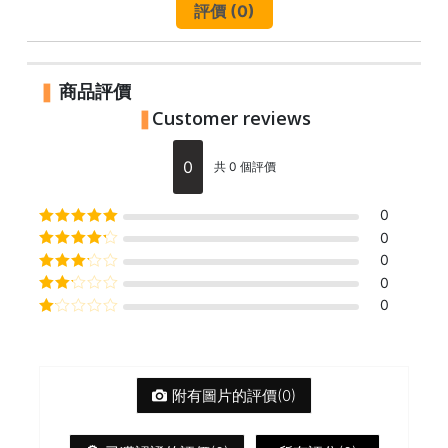
焙
評價 (0)
其
他
咖
商品評價
啡
Customer reviews
用
品
0
共 0 個評價
所
0
有
評分
5
滿分 5
0
產
評分
4
滿
0
品
分 5
評分
3
0
滿分 5
評分
0
興
2
滿
評
趣
分 5
分
社
1
滿
群
分
附有圖片的評價(0)
5
課
程