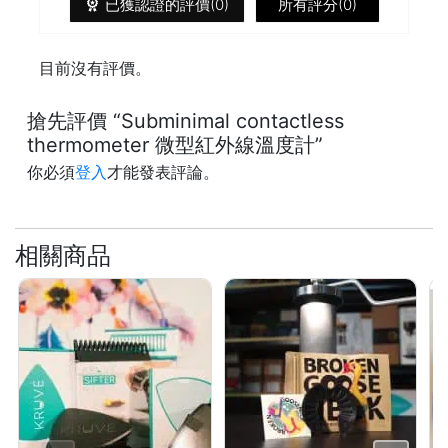
已獲認證的評價(0)
所有評分(0)
常
見
目前沒有評價。
問
題
搶先評價 “Subminimal contactless
聯
thermometer 微型紅外線溫度計”
絡
我
你必須
登入
才能發表評論。
們
相關商品
門
市
地
址
：
香
港
鑽