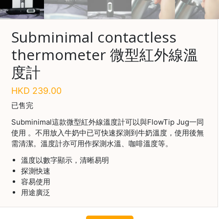
啡
冷
Subminimal contactless
萃
thermometer 微型紅外線溫
工
具
度計
虹
吸
HKD
239.00
工
已售完
具
Subminimal這款微型紅外線溫度計可以與FlowTip Jug一同
土
使用 。不用放入牛奶中已可快速探測到牛奶溫度，使用後無
耳
需清潔。溫度計亦可用作探測水溫、咖啡溫度等。
其
咖
溫度以數字顯示，清晰易明
啡
探測快速
容易使用
咖
用途廣泛
啡
烘