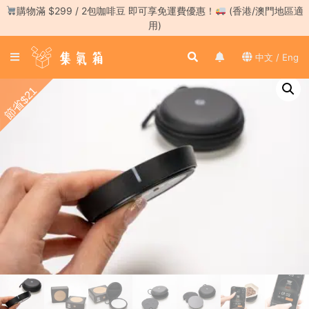
Skip
購物滿 $299 / 2包咖啡豆 即可享免運費優惠！
(香港/澳門地區適
to
用)
content
登
中文 / Eng
入
／
節省$21
註
冊
咖
啡
豆
手
沖
工
具
濃
縮
咖