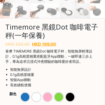
啡
冷
萃
工
Timemore 黑鏡Dot 咖啡電子
具
秤(一年保養)
虹
吸
HKD
220.00
HKD
199.00
工
泰摩 TIMEMORE 黑鏡Dot 咖啡電子秤，智能無屏輕薄設
具
計，0.1g高精度稱重搭配藍牙App聯動，一鍵即連三步上
手，專為追求沉浸式沖煮體驗的咖啡愛好者而設。
土
耳
智能無屏設計
其
0.1g高精度稱重
咖
智能App聯動
啡
長效續航便攜
咖
顏色
啡
烘