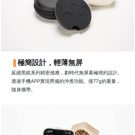
常
見
問
題
聯
絡
我
們
極簡設計，輕薄無屏
延續黑鏡系列精密感應，劃時代無屏幕極簡約設計。
門
透過手機APP實現齊備的沖煮功能。僅77g的重量，
市
隨身攜帶。
地
址
：
香
港
鑽