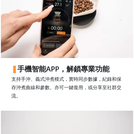
石
山
五
芳
街
2
8
號
手機智能APP，解鎖專業功能
利
森
支持手沖、義式沖煮模式，實時同步數據，紀錄和保
工
存沖煮曲線和參數。亦可一鍵復用，或分享至社群交
業
流。
大
廈
4
座
1