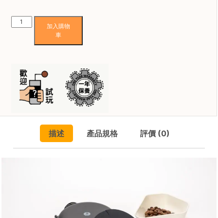
焙
其
Timemore
加入購物
他
黑
車
咖
鏡
啡
Dot
用
咖
品
啡
電
子
所
秤
有
(一
產
年
品
描述
產品規格
評價 (0)
保
養)
興
數
趣
量
社
群
課
程