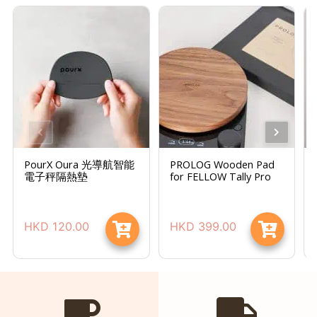
時
間
：
星
期
一
至
星
PourX Oura 光導航智能
PROLOG Wooden Pad
期
電子秤隔熱墊
for FELLOW Tally Pro
日
(
包
HKD
120.00
HKD
399.00
括
公
眾
假
期