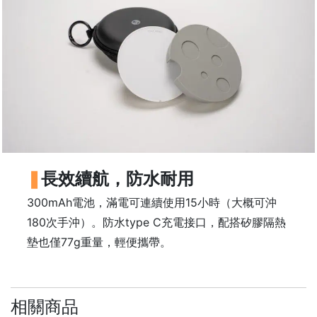
樓
(
鑽
石
山
站
A
2
出
口
長效續航，防水耐用
5
300mAh電池，滿電可連續使用15小時（大概可沖
分
180次手沖）。防水type C充電接口，配搭矽膠隔熱
鐘
墊也僅77g重量，輕便攜帶。
到
)
營
相關商品
業