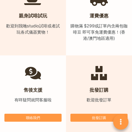
)
1
親身試啡試玩
運費優惠
2
歡迎到我哋studio試啡或者試
購物滿 $299或訂單内含兩包咖
:
玩各式儀器實物！
啡豆 即可享免運費優惠！(香
0
港/澳門地區適用)
0
p
m
-
9
:
售後支援
批發訂購
0
0
有咩疑問就問客服啦
歡迎批發訂單
p
m
聯絡我們
批發訂購
聯