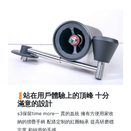
)
1
2
:
0
0
p
m
-
9
:
0
站在用戶體驗上的頂峰 十分
0
滿意的設計
p
m
s3保留time more一 貫的血統 擁有方便用家收
納的摺疊手柄 配搭定制的紅圈軸承 提高研磨穩
聯
定度 和絲滑的手感