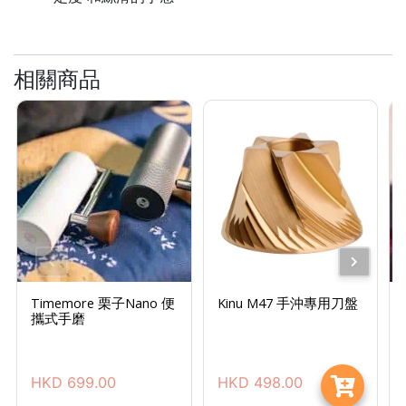
絡
電
話
相關商品
：
5
4
8
2
9
2
3
7
Timemore 栗子Nano 便
Kinu M47 手沖專用刀盤
攜式手磨
HKD
699.00
HKD
498.00