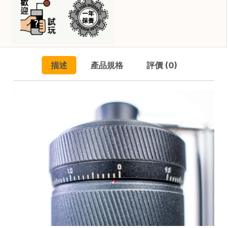
豆
常
機
見
(1
問
年
題
保
養)
描述
產品規格
評價 (0)
聯
數
絡
量
我
們
門
市
地
址
：
香
港
鑽