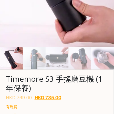
啡
冷
萃
工
具
虹
吸
工
具
土
耳
Timemore S3 手搖磨豆機 (1
其
咖
年保養)
節省$
啡
HKD
769.00
HKD
735.00
咖
啡
有現貨
烘