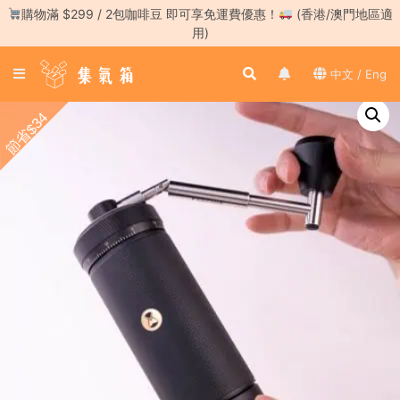
Skip
購物滿 $299 / 2包咖啡豆 即可享免運費優惠！
(香港/澳門地區適
to
用)
content
登
中文 / Eng
入
／
節省$34
註
冊
咖
啡
豆
手
沖
工
具
濃
縮
咖