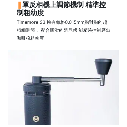
單反相機上調節機制 精準控
石
制粗幼度
山
五
Timemore S3 擁有每格0.015mm點對點的超
芳
精細調節， 配合順滑的阻尼感 能精確控制磨出
街
咖啡粉粗幼度
2
8
號
利
森
工
業
大
廈
4
座
1