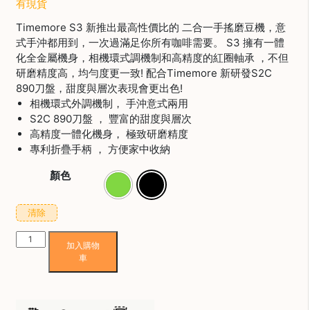
焙
有現貨
Timemore S3 新推出最高性價比的 二合一手搖磨豆機，意
其
式手沖都用到，一次過滿足你所有咖啡需要。 S3 擁有一體
他
咖
化全金屬機身，相機環式調機制和高精度的紅圈軸承 ，不但
啡
研磨精度高，均勻度更一致! 配合Timemore 新研發S2C
用
890刀盤，甜度與層次表現會更出色!
品
相機環式外調機制， 手沖意式兩用
S2C 890刀盤 ， 豐富的甜度與層次
高精度一體化機身， 極致研磨精度
所
專利折疊手柄 ， 方便家中收納
有
產
顏色
品
清除
興
趣
有現貨
Timemore
社
加入購物
S3
車
群
手
搖
課
磨
程