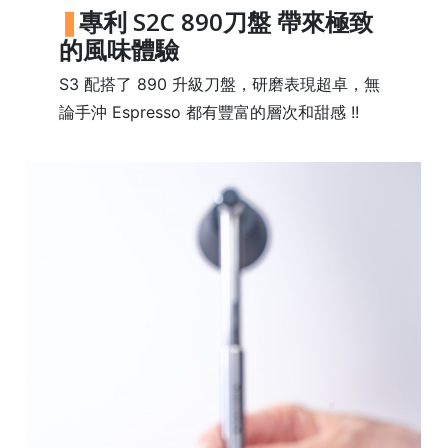
樓
專利 S2C 890刀盤 帶來極致
(
的風味體驗
鑽
S3 配搭了 890 升級刀盤，研磨表現超卓，無
石
論手沖 Espresso 都有豐富的層次和甜感 !!
山
站
A
2
出
口
5
分
鐘
到
)
營
業