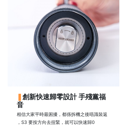
時
間
：
星
期
一
至
星
期
日
(
包
創新快速歸零設計 手殘黨福
括
音
公
眾
相信大家平時最困擾，都係拆機之後唔識裝返
假
，S3 要按方向去扭緊，就可以快速歸0
期