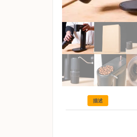
啡
冷
萃
工
具
虹
吸
工
具
土
耳
其
咖
描述
啡
咖
啡
烘