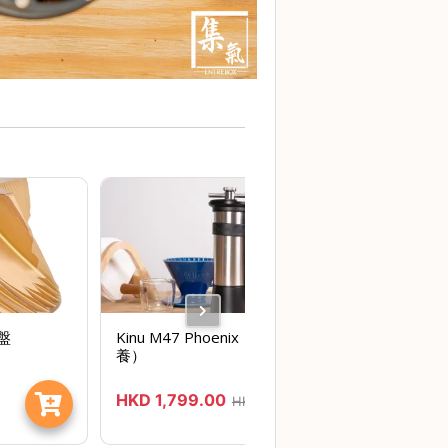
節省$99
刀盤
Kinu M47 Phoenix （行貨2年保
養）
HKD
1,799.00
HKD
1,898.00