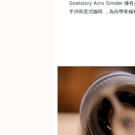
Goatstory Acro Grinde
石
手沖和意式咖啡 ，為你帶來極
山
五
芳
街
2
8
號
利
森
工
業
大
廈
4
座
1