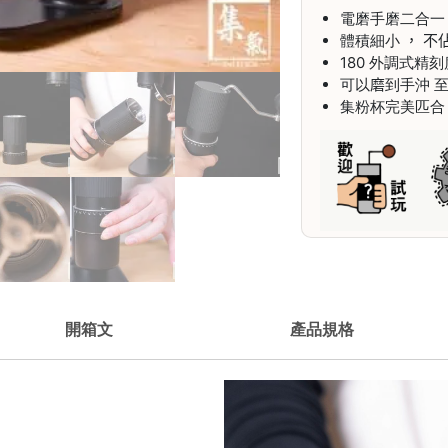
電磨手磨二合一
體積細小
，
不
180 外調式精刻
可以
磨
到手沖 至E
集粉杯完美匹合 5
開箱文
產品規格