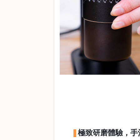
常
見
問
題
聯
絡
我
們
門
市
地
址
：
香
港
極致研磨體驗，手
鑽