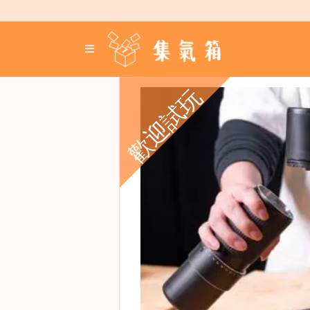
Skip
to
content
登
入
／
歡迎試玩
註
冊
咖
啡
豆
手
沖
工
具
濃
縮
咖