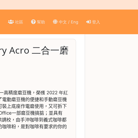
)
社區
幫助
中文 / Eng
登入
ory Acro 二合一磨
一高精度磨豆機，
榮獲 2022 年紅
了電動磨豆機的便捷和手動磨豆機
可裝上底座作電磨使用，又可拆下
ffice一部磨豆機搞掂；並具有
可供調校，由手沖咖啡到義式咖啡都
的咖啡粉，是對咖啡有要求的你的