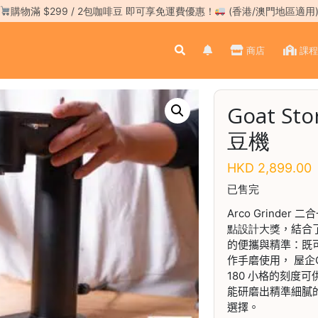
購物滿 $299 / 2包咖啡豆 即可享免運費優惠！
(香港/澳門地區適用
商店
課程
Goat St
豆機
HKD
2,899.00
已售完
Arco Grinder
二合
點設計大獎
，結合
的便攜與精準：既
作手磨使用， 屋企O
180 小格的刻度
能研磨出精準細膩
選擇。