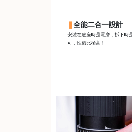
焙
其
他
全能二合一設計
咖
啡
安裝在底座時是電磨，拆下時
用
可，性價比極高！
品
所
有
產
品
興
趣
社
群
課
程