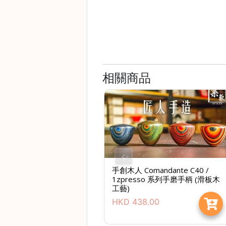
時
間
：
星
期
相關商品
一
至
星
期
日
(
包
手創木人 Comandante C40 /
括
1zpresso 系列手磨手柄 (滑板木
公
工藝)
眾
HKD
438.00
假
期