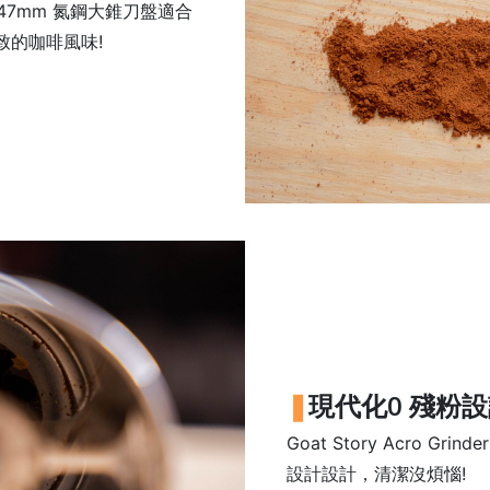
r 擁有47mm 氮鋼大錐刀盤適合
致的咖啡風味!
現代化0 殘粉
Goat Story Acro G
設計設計，清潔沒煩惱!