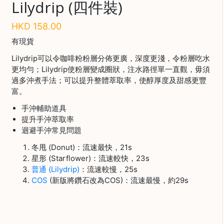
Lilydrip (四件裝)
啡
HKD
158.00
冷
萃
有現貨
工
Lilydrip可以令咖啡粉粉層分佈更廣，深度更淺，令粉層吃水
具
更均勻；Lilydrip使粉層變成圈狀，注水路徑單一直觀，毋須
過多沖煮手法；可以提升整體萃取率，使醇厚度及甜感更豐
虹
富。
吸
工
手沖輔助道具
具
提升手沖萃取率
迴避手沖常見問題
土
耳
冬甩 (Donut)：流速最快，21s
其
星形 (Starflower)：流速較快，23s
咖
普通 (Lilydrip)
：流速較慢，25s
節省$
啡
COS
(新版將鑽石改為COS)：流速最慢，約29s
咖
啡
烘