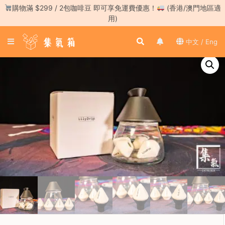
Skip
購物滿 $299 / 2包咖啡豆 即可享免運費優惠！
(香港/澳門地區適
to
用)
content
登
中文 / Eng
入
／
註
冊
咖
啡
豆
手
沖
工
具
濃
縮
咖